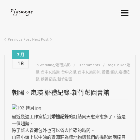
Previous Post
Next Post
7 月
18
in
Wedding/婚禮攝影
0 comments
tags:
nikon婚
攝
,
台中女婚攝
,
台中女攝
,
台中女攝影師
,
婚禮攝影
,
婚禮紀
錄
,
婚禮記錄
,
新竹彭園
朝陽。嵐瑛 婚禮紀錄-新竹彭園會館
最近幾週工作室接到
婚禮記錄
的訂結同天愈來愈多了，這是
一個趨勢，
除了新人省荷包外也可以省去忙碌的時間。
山區小鎮上以中油的資源莊為標地物讓我們的攝影師到達目