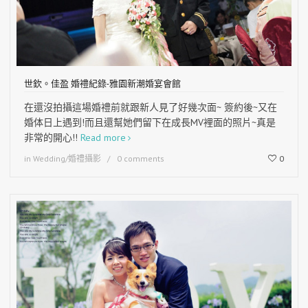
世欽。佳盈 婚禮紀錄-雅園新潮婚宴會館
在還沒拍攝這場婚禮前就跟新人見了好幾次面~ 簽約後~又在
婚体日上遇到!而且還幫她們留下在成長MV裡面的照片~真是
非常的開心!!
Read more
in
Wedding/婚禮攝影
0 comments
0