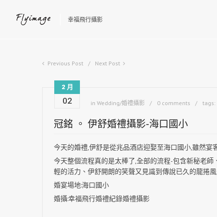
幸福飛行攝影
Previous Post
Next Post
2 月
02
in
Wedding/婚禮攝影
0 comments
tags:
冠銘 。 伊舒婚禮攝影-海口國小
今天的婚禮,伊舒是從兆品酒店迎娶至海口國小,雖然宴
今天整個流程真的是太棒了,全部的流程-包含新秘老師
輕的活力、伊舒開朗的笑聲又見識到傳說已久的龍捲風造
婚宴場地:
海口國小
婚攝
:
幸福飛行婚禮紀錄婚禮攝影