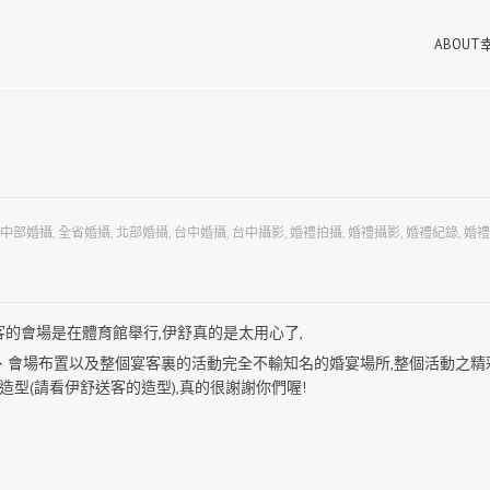
ABOU
中部婚攝
,
全省婚攝
,
北部婚攝
,
台中婚攝
,
台中攝影
,
婚禮拍攝
,
婚禮攝影
,
婚禮紀錄
,
婚禮
客的會場是在體育館舉行,伊舒真的是太用心了,
、會場布置以及整個宴客裏的活動完全不輸知名的婚宴場所,整個活動之精
型(請看伊舒送客的造型),真的很謝謝你們喔!