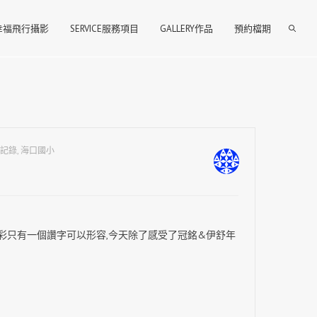
T幸福飛行攝影
SERVICE服務項目
GALLERY作品
預約檔期
記錄
,
海口國小
彩只有一個讚字可以形容,今天除了感受了冠銘&伊舒年