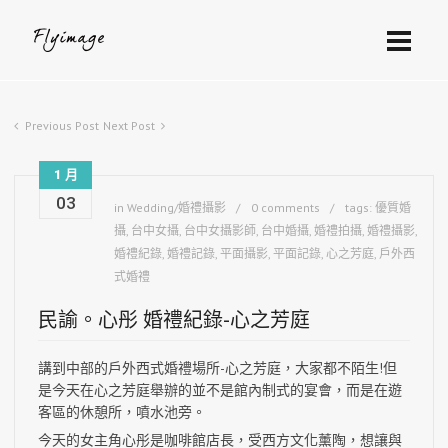
Previous Post
Next Post
1 月
03
in
Wedding/婚禮攝影
0 comments
tags:
優質婚
攝
,
台中女攝
,
台中女攝影師
,
台中婚攝
,
婚禮拍攝
,
婚禮攝影
,
婚禮紀錄
,
婚禮記錄
,
平面攝影
,
平面記錄
,
心之芳庭
,
戶外西
式婚禮
民諭。心彤 婚禮紀錄-心之芳庭
講到中部的戶外西式婚禮場所-心之芳庭，大家都不陌生!但
是今天在心之芳庭舉辦的並不是館內制式的宴會，
而是在遊
客區的休憩所，噴水池旁。
今天的女主角心彤是咖啡館店長，受西方文化薰陶，想讓與