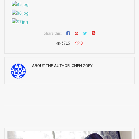
Share this:
3715
0
ABOUT THE AUTHOR:
CHEN ZOEY