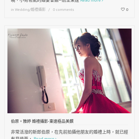
曉，小有名氣的婚宴會館─后里東達
Read more
in
Wedding/婚禮攝影
0 comments
0
伯原。雅婷 婚禮攝影-東達極品美饌
非常活潑的新郎伯原，在先前拍攝他朋友的婚禮上時，就已經
有見過面，
Read more