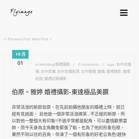
Previous Post
Next Post
10 月
01
in
Wedding/婚禮攝影
0 comments
tags:
台中女婚
攝
,
台中女攝
,
台中女攝影師
,
台中婚攝
,
婚攝
,
婚禮攝影
,
婚禮
紀錄
,
婚禮記錄攝影
伯原。雅婷 婚禮攝影-東達極品美饌
非常活潑的新郎伯原，在先前拍攝他朋友的婚禮上時，就已
經有見過面，
且他是一個非常活潑搞笑…不正經的新郎，所
以對他一整個大有印象!!不過平常都是配角，可以盡情歡樂耍
帥，而今天身為主角難免緊張了點，也為了他的形象包袱，
果然不同以往的丑角，伴演了一個有形象的好老公角色!趕快