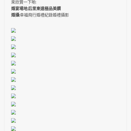
來欣賞一下喲:
婚宴場地:后里東達極品美饌
婚攝:
幸福飛行婚禮紀錄婚禮攝影