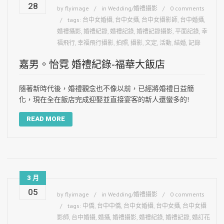
28
by
flyimage
in
Wedding/婚禮攝影
0 comments
tags:
台中女婚攝
,
台中女攝
,
台中女攝影師
,
台中婚攝
,
婚禮攝影
,
婚禮紀錄
,
婚禮記錄
,
婚禮記錄攝影
,
平面記錄
,
幸
福飛行
,
幸福飛行攝影
,
拍照
,
攝影
,
文定
,
活動
,
結婚
,
記錄
嘉男。怡霓 婚禮紀錄-福華大飯店
隨著新時代後，婚禮觀念也不像以前，已經將婚禮日益簡
化，現在全在飯店完成迎娶並直接宴客的新人還蠻多的!
READ MORE
3 月
05
by
flyimage
in
Wedding/婚禮攝影
0 comments
tags:
中僑
,
台中中僑
,
台中女婚攝
,
台中女攝
,
台中女攝
影師
,
台中婚攝
,
婚攝
,
婚禮攝影
,
婚禮紀錄
,
婚禮記錄
,
婚訂花