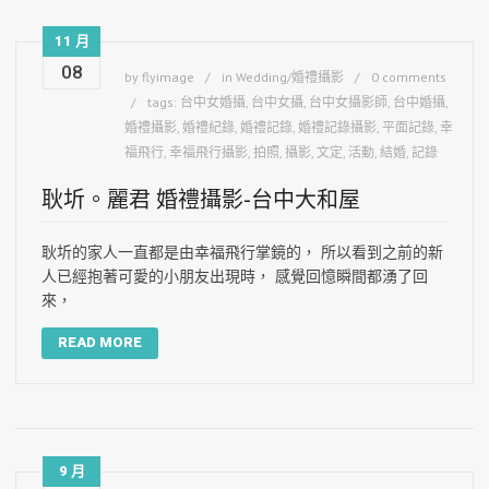
11 月
08
by
flyimage
in
Wedding/婚禮攝影
0 comments
tags:
台中女婚攝
,
台中女攝
,
台中女攝影師
,
台中婚攝
,
婚禮攝影
,
婚禮紀錄
,
婚禮記錄
,
婚禮記錄攝影
,
平面記錄
,
幸
福飛行
,
幸福飛行攝影
,
拍照
,
攝影
,
文定
,
活動
,
結婚
,
記錄
耿圻。麗君 婚禮攝影-台中大和屋
耿圻的家人一直都是由幸福飛行掌鏡的， 所以看到之前的新
人已經抱著可愛的小朋友出現時， 感覺回憶瞬間都湧了回
來，
READ MORE
9 月