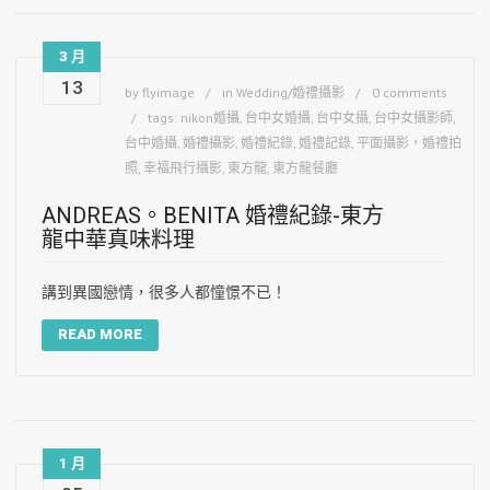
3 月
13
by
flyimage
in
Wedding/婚禮攝影
0 comments
tags:
nikon婚攝
,
台中女婚攝
,
台中女攝
,
台中女攝影師
,
台中婚攝
,
婚禮攝影
,
婚禮紀錄
,
婚禮記錄
,
平面攝影，婚禮拍
照
,
幸福飛行攝影
,
東方龍
,
東方龍餐廳
ANDREAS。BENITA 婚禮紀錄-東方
龍中華真味料理
講到異國戀情，很多人都憧憬不已！
READ MORE
1 月