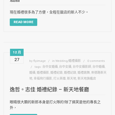
現在婚禮很多為了方便，全程在飯店的新人不少。
READ MORE
12 月
27
by
flyimage
in
Wedding/婚禮攝影
0 comments
tags:
台中女婚攝
,
台中女攝
,
台中女攝影師
,
台中婚攝
,
婚攝
,
婚禮攝影
,
婚禮紀錄
,
婚禮記錄
,
婚禮跳舞
,
崇德路新天
地
,
幸福飛行攝影
,
打火英雄
,
新天地
,
新天地旗艦店
逸哲。志佳 婚禮紀錄 – 新天地餐廳
眼睛很大顆的新郎本身是打火隊的!除了搞笑是他的專長之
外，