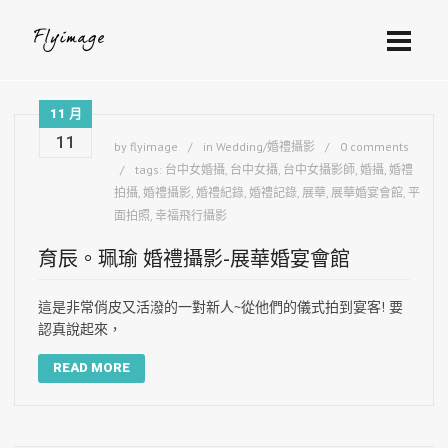
11 月
11
by
flyimage
in
Wedding/婚禮攝影
0 comments
tags:
台中女婚攝
,
台中女攝
,
台中女攝影師
,
婚攝
,
婚禮
拍攝
,
婚禮攝影
,
婚禮紀錄
,
婚禮記錄
,
展華
,
展華婚宴會館
,
平
面拍照
,
幸福飛行攝影
育辰。珮瑜 婚禮攝影-展華婚宴會館
這是非常俏皮又活潑的一對新人~從他們的儀式拍到宴客! 要
認真說起來，
READ MORE