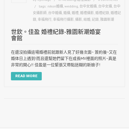
tags:
nikon婚攝
,
wedding
,
台中女婚攝
,
台中女攝
,
台中
女攝影師
,
台中婚攝
,
婚攝
,
婚禮
,
婚禮攝影
,
婚禮紀錄
,
婚禮記
錄
,
幸福飛行
,
幸福飛行攝影
,
攝影
,
結婚
,
記錄
,
雅園新潮
世欽。佳盈 婚禮紀錄-雅園新潮婚宴
會館
在還沒拍攝這場婚禮前就跟新人見了好幾次面~ 簽約後~又在
婚体日上遇到!而且還幫她們留下在成長MV裡面的照片~真是
非常的開心!! 佳盈是一位緊張又帶點迷糊的新娘子!
READ MORE