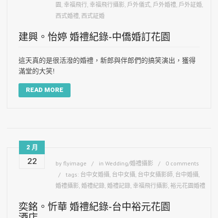
園
,
幸福飛行
,
幸福飛行攝影
,
戶外儀式
,
戶外婚禮
,
戶外証婚
,
西式婚禮
,
西式証婚
建興。怡婷 婚禮紀錄-中僑婚訂花園
這天真的是很活潑的婚禮，新郎與伴郎們的搞笑演出，獲得
滿堂的大笑!
READ MORE
2 月
22
by
flyimage
in
Wedding/婚禮攝影
0 comments
tags:
台中女婚攝
,
台中女攝
,
台中女攝影師
,
台中婚攝
,
婚禮攝影
,
婚禮紀錄
,
婚禮記錄
,
幸福飛行攝影
,
裕元花園婚禮
奕銘。忻華 婚禮紀錄-台中裕元花園
酒店