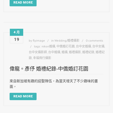
READ MORE
4 月
19
by
flyimage
in
Wedding/婚禮攝影
0 comments
tags:
nikon婚攝
,
中僑婚訂花園
,
台中女婚攝
,
台中女攝
,
台中女攝影師
,
台中婚攝
,
婚攝
,
婚禮攝影
,
婚禮紀錄
,
婚禮記
錄
,
幸福飛行攝影
偉龍。彥伃 婚禮紀錄-中僑婚訂花園
來自新加坡有趣的迎娶隊伍，為當天增天了不少趣味的畫
面，
READ MORE