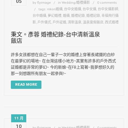
05
by
flyimage
in
Wedding/婚禮攝影
0 comments
tags:
nikon婚攝
,
台中女婚攝
,
台中女攝
,
台中女攝影師
,
台中婚攝
,
夢幻婚禮
,
婚攝
,
婚禮紀錄
,
婚禮記錄
,
幸福飛行攝
影
,
戶外儀式
,
戶外証婚
,
清新溫泉
,
溫泉度假飯店
,
西式婚禮
秉文。彥蓉 婚禮紀錄-台中清新溫泉
飯店
許多女孩都想在自己一輩子一次的婚禮上穿著長裙擺的白紗
在最夢幻的場地~ 在台灣這樣小地方~其實有許多的戶外西式
証婚都是非常的夢幻~ 今的新娘~在FB上寫著~我夢想好久的
那一刻想跟所有朋友一起參與!~
READ MORE
11 月
10
by
flyimage
in
Wedding/婚禮攝影
0 comments